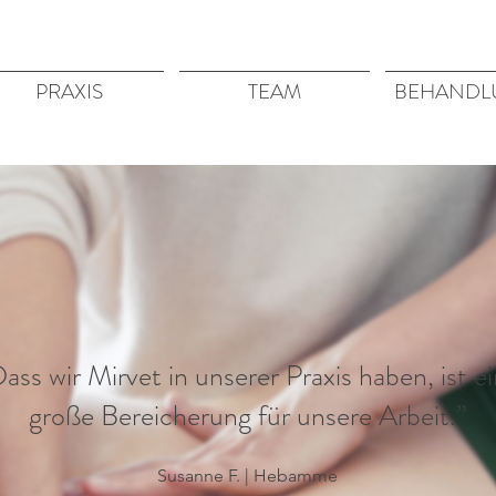
PRAXIS
TEAM
BEHANDL
ass wir Mirvet in unserer Praxis haben, ist e
große Bereicherung für unsere Arbeit.”
Susanne F. | Hebamme