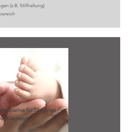
n (z.B. Stillhaltung)
bereich
steopathie für Säuglinge
nd Kleinkinder