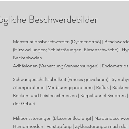
ögliche Beschwerdebilder
Menstruationsbeschwerden (Dysmenorrhö) | Beschwerde
(Hitzewallungen; Schlafstörungen; Blasenschwäche) | Hy
Beckenboden
Adhäsionen (Vernarbung/Verwachsungen) | Endometrios
Schwangerschaftsübelkeit (Emesis gravidarum) | Symph
Atemprobleme | Verdauungsprobleme | Reflux | Rückensc
Becken- und Leistenschmerzen | Karpaltunnel Syndrom |
der Geburt
Miktionsstörungen (Blasenentleerung) | Narbenbeschwerd
Hämorrhoiden | Verstopfung | Zyklusstörungen nach der