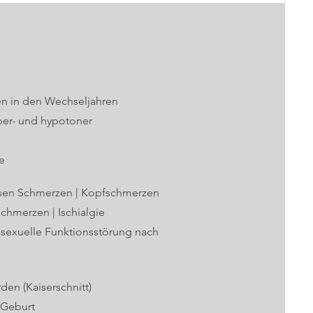
n in den Wechseljahren
per- und hypotoner
e
ysen Schmerzen | Kopfschmerzen
hmerzen | Ischialgie
 sexuelle Funktionsstörung nach
en (Kaiserschnitt)
 Geburt