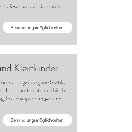
 zu lösen und ein besseres
Behandlungsmöglichkeiten
und Kleinkinder
ums eine ganz eigene Statik,
l. Eine sanfte osteopathische
ng, löst Verspannungen und
Behandlungsmöglichkeiten