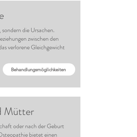
e
 sondern die Ursachen.
Beziehungen zwischen den
das verlorene Gleichgewicht
Behandlungsmöglichkeiten
d Mütter
chaft oder nach der Geburt
steopathie bietet einen